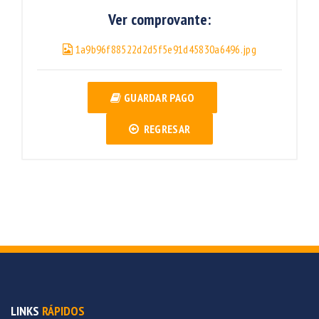
Ver comprovante:
1a9b96f88522d2d5f5e91d45830a6496.jpg
GUARDAR PAGO
REGRESAR
LINKS
RÁPIDOS